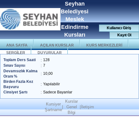
Seyhan
Belediyesi
Meslek
Edindirme
Kullanıcı Giriş
Kursları
Kayıt Ol
ANA SAYFA
AÇILAN KURSLAR
KURS MERKEZLERİ
SERGİLER
DUYURULAR
Toplam Ders Saati
:
128
Sınav Sayısı
:
7
Devamsızlık Kalma
:
10,00
Oranı %
Birden Fazla Kez
:
Yapılabilir
Başvuru
Cinsiyet Şartı
:
Sadece Bayanlar
Kurslar
Kursiyer
|
Genel
|
İletişim
Şartname
Bilgi