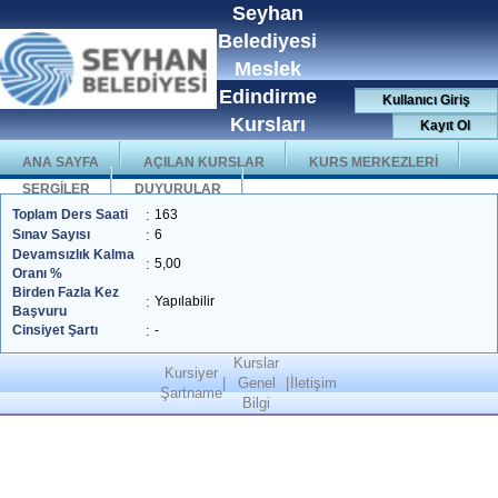
Seyhan
Belediyesi
Meslek
Edindirme
Kullanıcı Giriş
Kursları
Kayıt Ol
ANA SAYFA
AÇILAN KURSLAR
KURS MERKEZLERİ
SERGİLER
DUYURULAR
Toplam Ders Saati
:
163
Sınav Sayısı
:
6
Devamsızlık Kalma
:
5,00
Oranı %
Birden Fazla Kez
:
Yapılabilir
Başvuru
Cinsiyet Şartı
:
-
Kurslar
Kursiyer
|
Genel
|
İletişim
Şartname
Bilgi