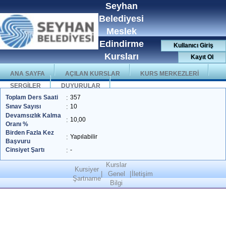
Seyhan
Belediyesi
Meslek
Edindirme
Kullanıcı Giriş
Kursları
Kayıt Ol
ANA SAYFA
AÇILAN KURSLAR
KURS MERKEZLERİ
SERGİLER
DUYURULAR
Toplam Ders Saati
:
357
Sınav Sayısı
:
10
Devamsızlık Kalma
:
10,00
Oranı %
Birden Fazla Kez
:
Yapılabilir
Başvuru
Cinsiyet Şartı
:
-
Kurslar
Kursiyer
|
Genel
|
İletişim
Şartname
Bilgi