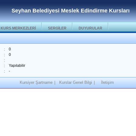
Seyhan Belediyesi Meslek Edindirme Kursları
KURS MERKEZLERİ
SERGİLER
DUYURULAR
:
0
:
0
:
:
Yapılabilir
:
-
Kursiyer Şartname
|
Kurslar Genel Bilgi
|
İletişim