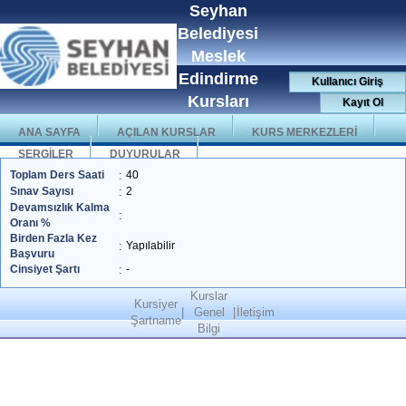
Seyhan
Belediyesi
Meslek
Edindirme
Kullanıcı Giriş
Kursları
Kayıt Ol
ANA SAYFA
AÇILAN KURSLAR
KURS MERKEZLERİ
SERGİLER
DUYURULAR
Toplam Ders Saati
:
40
Sınav Sayısı
:
2
Devamsızlık Kalma
:
Oranı %
Birden Fazla Kez
:
Yapılabilir
Başvuru
Cinsiyet Şartı
:
-
Kurslar
Kursiyer
|
Genel
|
İletişim
Şartname
Bilgi