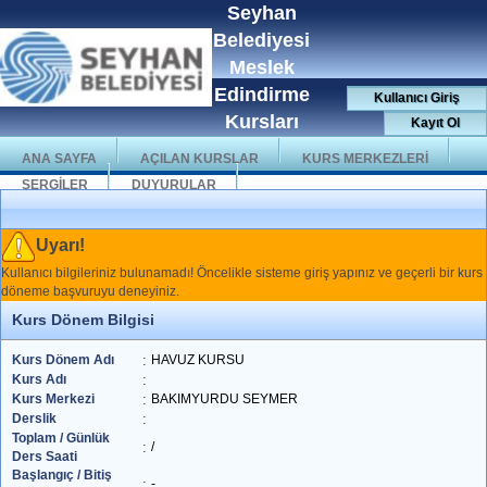
Seyhan
Belediyesi
Meslek
Edindirme
Kullanıcı Giriş
Kursları
Kayıt Ol
ANA SAYFA
AÇILAN KURSLAR
KURS MERKEZLERİ
SERGİLER
DUYURULAR
Uyarı!
Kullanıcı bilgileriniz bulunamadı! Öncelikle sisteme giriş yapınız ve geçerli bir kurs
döneme başvuruyu deneyiniz.
Kurs Dönem Bilgisi
Kurs Dönem Adı
:
HAVUZ KURSU
Kurs Adı
:
Kurs Merkezi
:
BAKIMYURDU SEYMER
Derslik
:
Toplam / Günlük
:
/
Ders Saati
Başlangıç / Bitiş
:
-