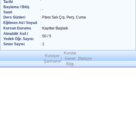
Tarihi
Başlama / Bitiş
:
-
Saati
Ders Günleri
:
P.tesi Salı Çrş. Perş. Cuma
Eğitmen Ad / Soyad
:
Kursun Durumu
:
Kayıtlar Başladı
Alınabilir Asil /
:
50 / 5
Yedek Öğr. Sayısı
Sınav Sayısı
:
1
Kurslar
Kursiyer
|
Genel
|
İletişim
Şartname
Bilgi