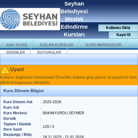
Seyhan
Belediyesi
Meslek
Edindirme
Kullanıcı Giriş
Kursları
Kayıt Ol
ANA SAYFA
AÇILAN KURSLAR
KURS MERKEZLERİ
SERGİLER
DUYURULAR
Uyarı!
Kullanıcı bilgileriniz bulunamadı! Öncelikle sisteme giriş yapınız ve geçerli bir kurs
döneme başvuruyu deneyiniz.
Kurs Dönem Bilgisi
Kurs Dönem Adı
:
2025-2026
Kurs Adı
:
Kurs Merkezi
:
BAKIMYURDU SEYMER
Derslik
:
Toplam / Günlük
:
120 / 3
Ders Saati
Başlangıç / Bitiş
:
26.11.2025 - 21.01.2026