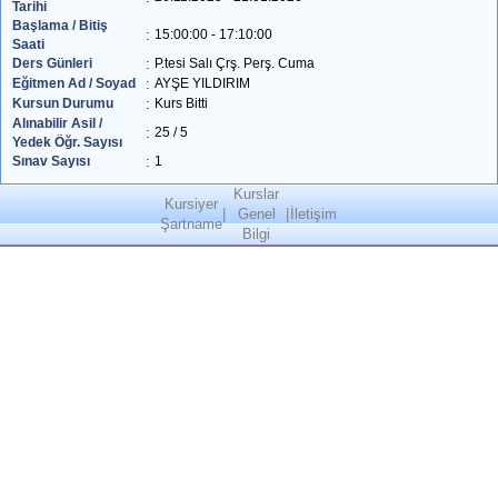
Tarihi
Başlama / Bitiş
:
15:00:00 - 17:10:00
Saati
Ders Günleri
:
P.tesi Salı Çrş. Perş. Cuma
Eğitmen Ad / Soyad
:
AYŞE YILDIRIM
Kursun Durumu
:
Kurs Bitti
Alınabilir Asil /
:
25 / 5
Yedek Öğr. Sayısı
Sınav Sayısı
:
1
Kurslar
Kursiyer
|
Genel
|
İletişim
Şartname
Bilgi