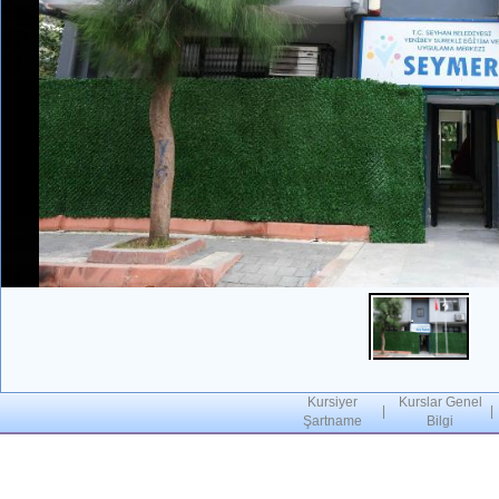
Kursiyer
Kurslar Genel
|
|
Şartname
Bilgi