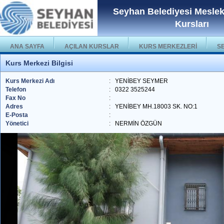
Seyhan Belediyesi Mesle
Kursları
ANA SAYFA
AÇILAN KURSLAR
KURS MERKEZLERİ
S
Kurs Merkezi Bilgisi
Kurs Merkezi Adı
:
YENİBEY SEYMER
Telefon
:
0322 3525244
Fax No
:
Adres
:
YENİBEY MH.18003 SK. NO:1
E-Posta
:
Yönetici
:
NERMİN ÖZGÜN