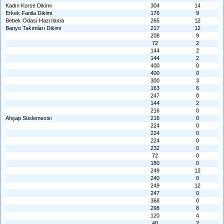
Kadın Korse Dikimi
304
14
Erkek Fanila Dikimi
176
9
Bebek Odası Hazırlama
265
12
Banyo Takımları Dikimi
217
12
208
9
72
2
144
2
144
2
400
0
400
0
300
3
163
6
247
0
144
2
216
0
Ahşap Süslemecisi
216
0
224
0
224
0
224
0
232
0
72
0
180
0
249
12
240
0
249
12
247
0
368
0
298
8
120
4
40
2