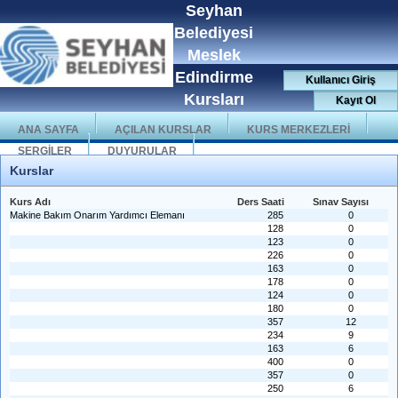
Seyhan
Belediyesi
Meslek
Edindirme
Kullanıcı Giriş
Kursları
Kayıt Ol
ANA SAYFA
AÇILAN KURSLAR
KURS MERKEZLERİ
SERGİLER
DUYURULAR
Kurslar
Kurs Adı
Ders Saati
Sınav Sayısı
Makine Bakım Onarım Yardımcı Elemanı
285
0
128
0
123
0
226
0
163
0
178
0
124
0
180
0
357
12
234
9
163
6
400
0
357
0
250
6