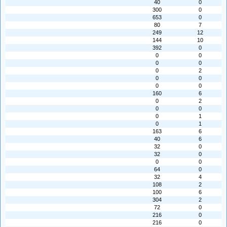
40
0
300
0
653
0
80
7
249
12
144
10
392
0
0
0
0
0
0
2
0
0
0
0
160
6
0
2
0
0
0
1
0
1
163
6
40
6
32
0
32
0
0
0
64
0
32
4
108
2
100
6
304
2
72
0
216
0
216
0