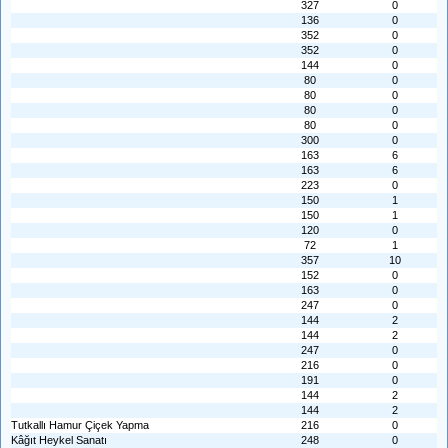
327
0
136
0
352
0
352
0
144
0
80
0
80
0
80
0
80
0
300
0
163
6
163
6
223
0
150
1
150
1
120
0
72
1
357
10
152
0
163
0
247
0
144
2
144
2
247
0
216
0
191
0
144
2
144
2
Tutkallı Hamur Çiçek Yapma
216
0
Kâğıt Heykel Sanatı
248
0