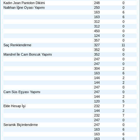
Kadın Jean Pantolon Dikimi
248
0
Nallıhan İğne Oyası Yapımı
250
0
163
6
163
6
312
0
312
0
450
0
124
0
357
0
Saç Renklendirme
327
11
352
0
Mandrel İle Cam Boncuk Yapımı
352
0
247
0
247
0
304
2
163
6
144
2
144
2
247
0
Cam Süs Eşyası Yapımı
247
0
144
2
120
5
Elde Hesap İşi
232
7
144
2
232
7
247
0
Seramik Biçimlendirme
247
0
163
6
163
6
163
6