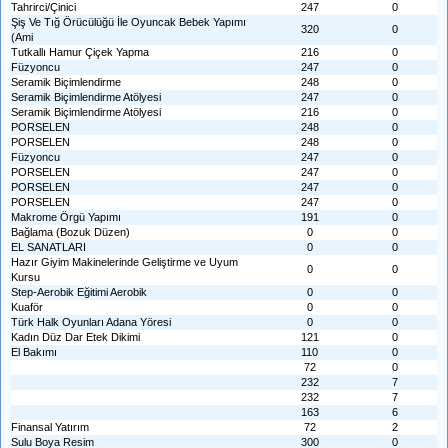
Tahrirci/Çinici
247
0
Şiş Ve Tığ Örücülüğü İle Oyuncak Bebek Yapımı
320
0
(Ami
Tutkallı Hamur Çiçek Yapma
216
0
Füzyoncu
247
0
Seramik Biçimlendirme
248
0
Seramik Biçimlendirme Atölyesi
247
0
Seramik Biçimlendirme Atölyesi
216
0
PORSELEN
248
0
PORSELEN
248
0
Füzyoncu
247
0
PORSELEN
247
0
PORSELEN
247
0
PORSELEN
247
0
Makrome Örgü Yapımı
191
0
Bağlama (Bozuk Düzen)
0
0
EL SANATLARI
0
0
Hazır Giyim Makinelerinde Geliştirme ve Uyum
0
0
Kursu
Step-Aerobik Eğitimi Aerobik
0
0
Kuaför
0
0
Türk Halk Oyunları Adana Yöresi
0
0
Kadın Düz Dar Etek Dikimi
121
0
El Bakımı
110
0
72
0
232
7
232
7
163
6
Finansal Yatırım
72
2
Sulu Boya Resim
300
0